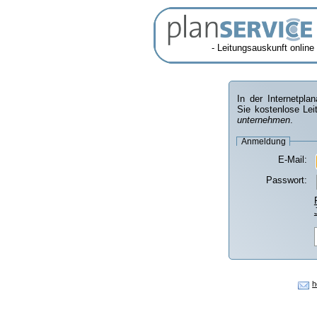
- Leitungsauskunft online 
In der Internetpl
Sie kostenlose Lei
unter­nehmen
.
Anmeldung
E-Mail:
Passwort:
h