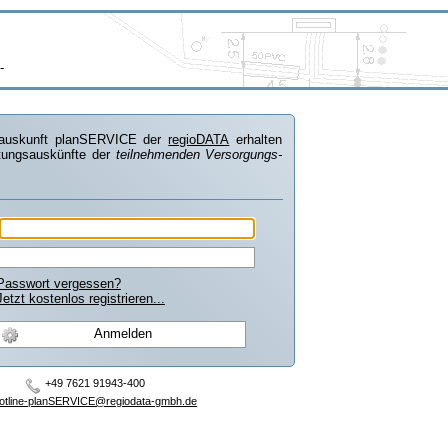
-
anauskunft planSERVICE der
regioDATA
erhalten
tungs­auskünfte der
teilnehmenden Ver­sorgungs­
Passwort vergessen?
Jetzt kostenlos registrieren...
+49 7621 91943-400
otline-planSERVICE@regiodata-gmbh.de